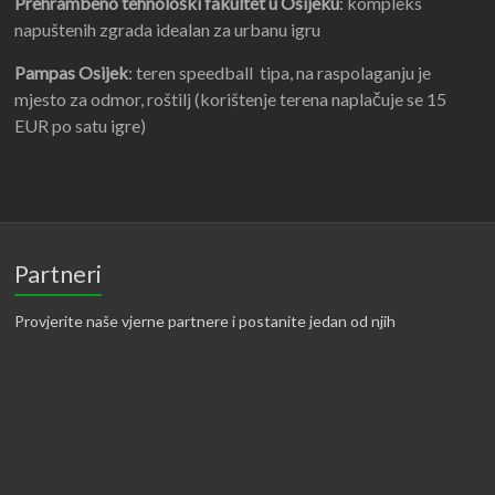
Prehrambeno tehnološki fakultet u Osijeku
: kompleks
napuštenih zgrada idealan za urbanu igru
Pampas Osijek
: teren speedball tipa, na raspolaganju je
mjesto za odmor, roštilj (korištenje terena naplačuje se 15
EUR po satu igre)
Partneri
Provjerite naše vjerne partnere i postanite jedan od njih