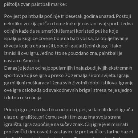
pištolja zvan paintball marker.
Povijest paintballa počinje tridesetak godina unazad. Postoji
nekoliko verzija priča o tome kako je nastao ovaj sport. Jedna
od njih kaže da su američki šumari koristeći puške koje
ispaljuju kuglice crvene boje na bazi voska, za obilježavanje
drveća koje treba srušiti, počeli gađati jedni druge i tako
izmislili ovu igru. Jedino što se pouzdano zna, paintball je
nastao u Americi.
Danas je jedan od najpopularnijih i najuzbudljivijih ekstremnih
sportova koji se igra u preko 70 zemalja širom svijeta. Igraju
ga milijuni muškaraca i žena svih životnih dobi i stilova. Igranje
ove igre oslobađa od svakodnevnih briga i stresa, te je ujedno
i dobra rekreacija.
Princip igre je da dva tima od po tri, pet, sedam ili deset igrača
ulaze u igralište, pri čemu svaki tim zauzima svoju stranu
igrališta. Igra započinje na sučev znak. Cilj igre je eliminirati
protivnički tim, osvojiti zastavicu iz protivničke startne baze i