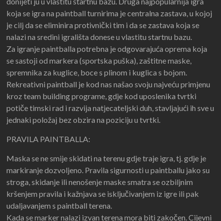
donijeti ju u vlastitu startnu bazu. Druga najpopularnija igra
koja se igra na paintball turnirima je centralna zastava, u kojoj
je cilj da se eliminira protivnički tim i da se zastava koja se
nalazi na sredini igrališta donese u vlastitu startnu bazu.
Za igranje paintballa potrebna je odgovarajuća oprema koja
se sastoji od markera (sportska puška), zaštitne maske,
spremnika za kuglice, boce s plinom i kuglica s bojom.
Rekreativni paintball je kod nas našao svoju najveću primjenu
kroz team building programe, gdje kod uposlenika tvrtki
potiče timski rad i razvija natjecateljski duh, stavljajući ih sve u
jednaki položaj bez obzira na poziciju u tvrtki.
PRAVILA PAINTBALLA:
Maska se ne smije skidati na terenu gdje traje igra, tj. gdje je
markiranje dozvoljeno. Pravila sigurnosti u paintballu jako su
stroga, skidanje ili nenošenje maske smatra se ozbiljnim
kršenjem pravila i kažnjava se isključivanjem iz igre ili pak
udaljavanjem s paintball terena.
Kada se marker nalazi izvan terena mora biti zakočen. Cijevni