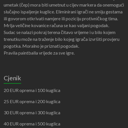
umetak (čep) mora biti umetnut u cijev markera da onemogući
slučajno ispaljenje kuglice. Eliminirani igrači ne smiju gestama
ili govorom otkrivati namjere ili poziciju protivničkog tima.
Mrlja veličine kovanice računa se kao valjani pogodak.
Sudac se nalazi pokraj terena čitavo vrijeme i u bilo kojem
trenutku može na traženje bilo kojeg igrača izvršiti provjeru
pogotka. Moralno je priznati pogodak.
Pravila paintballa vrijede za sve igre.
Cjenik
20 EUR oprema i 100 kuglica
25 EUR oprema i 200 kuglica
30 EUR oprema i 300 kuglica
40 EUR oprema i 500 kuglica