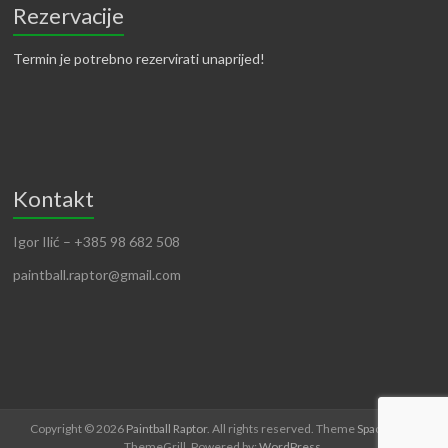
Rezervacije
Termin je potrebno rezervirati unaprijed!
Kontakt
Igor Ilić – +385 98 682 508
paintball.raptor@gmail.com
Copyright © 2026
Paintball Raptor
. All rights reserved. Theme
Spacious
by
ThemeGrill. Powered by:
WordPress
.