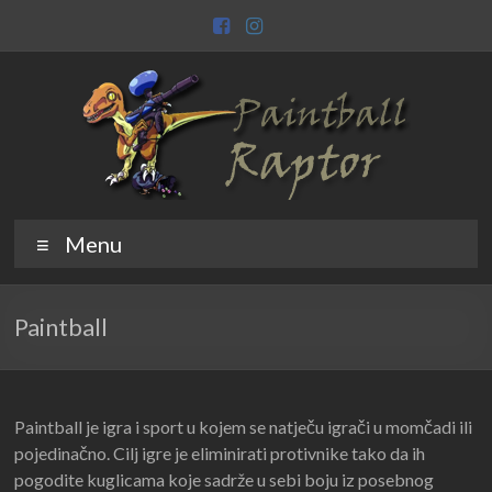
Skip
to
content
Paintball
Raptor
Menu
Raptor
Paintball
Paintball je igra i sport u kojem se natječu igrači u momčadi ili
pojedinačno. Cilj igre je eliminirati protivnike tako da ih
pogodite kuglicama koje sadrže u sebi boju iz posebnog