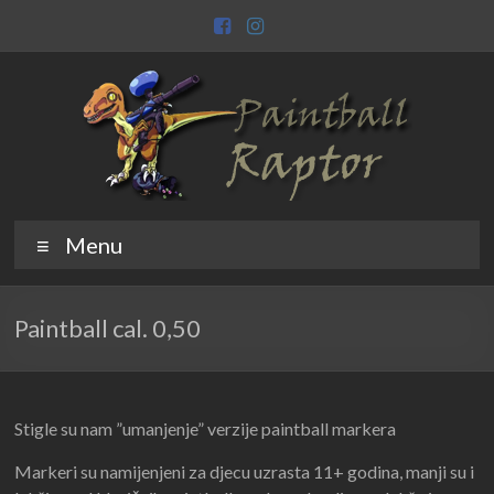
Skip
to
content
Paintball
Raptor
Menu
Raptor
Paintball cal. 0,50
Stigle su nam ”umanjenje” verzije paintball markera
Markeri su namijenjeni za djecu uzrasta 11+ godina, manji su i