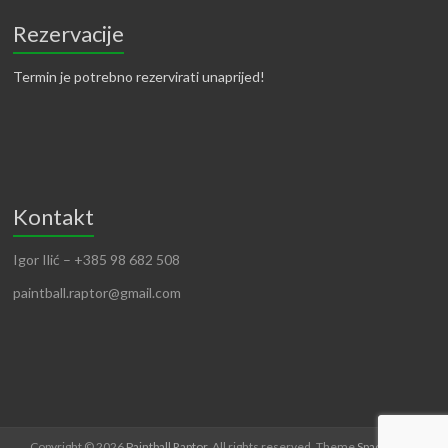
Rezervacije
Termin je potrebno rezervirati unaprijed!
Kontakt
Igor Ilić – +385 98 682 508
paintball.raptor@gmail.com
Copyright © 2026
Paintball Raptor
. All rights reserved. Theme
Spacious
by