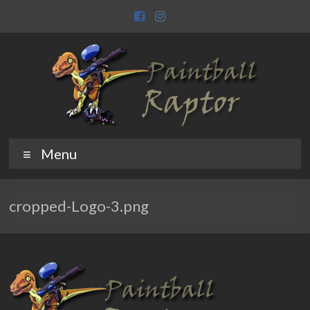
Skip
to
content
Paintball
Raptor
Menu
Raptor
cropped-Logo-3.png