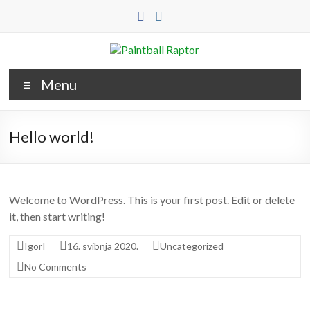
Skip
to
content
Paintball
Raptor
Menu
Raptor
Hello world!
Welcome to WordPress. This is your first post. Edit or delete
it, then start writing!
IgorI
16. svibnja 2020.
Uncategorized
No Comments