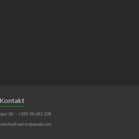
Kontakt
Igor Ilić – +385 98 682 508
paintball.raptor@gmail.com