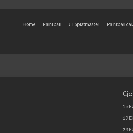
Home
Paintball
JT Splatmaster
Paintball cal
Cje
15 E
19 E
23 E