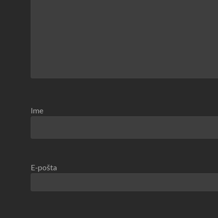
Ime
E-pošta