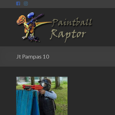
Skip
to
content
Paintball
Raptor
Raptor
Jt Pampas 10