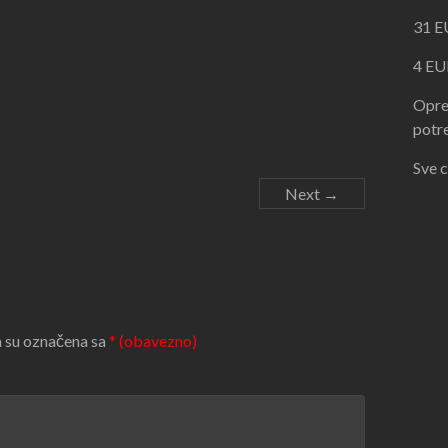
31 E
4 EU
Opre
potre
Sve c
Next →
 su označena sa
* (obavezno)