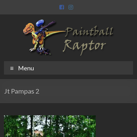
Skip
to
content
Paintball
Raptor
Menu
Raptor
Jt Pampas 2