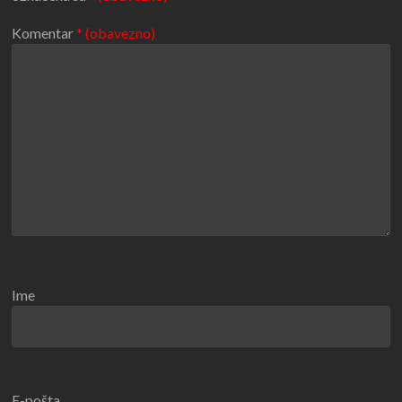
Komentar
* (obavezno)
Ime
E-pošta