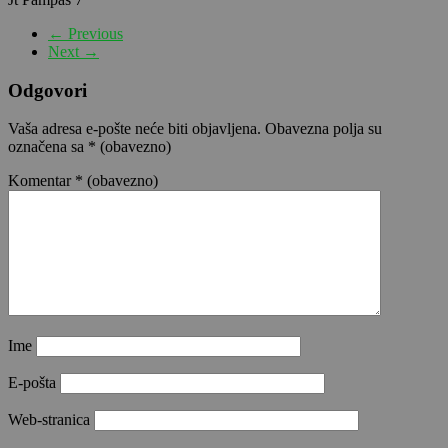
← Previous
Next →
Odgovori
Vaša adresa e-pošte neće biti objavljena.
Obavezna polja su
označena sa
* (obavezno)
Komentar
* (obavezno)
Ime
E-pošta
Web-stranica