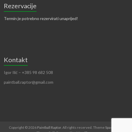
Rezervacije
Termin je potrebno rezervirati unaprijed!
Kontakt
Igor Ilić – +385 98 682 508
paintball.raptor@gmail.com
Copyright © 2026
Paintball Raptor
. All rights reserved. Theme
Spacious
by