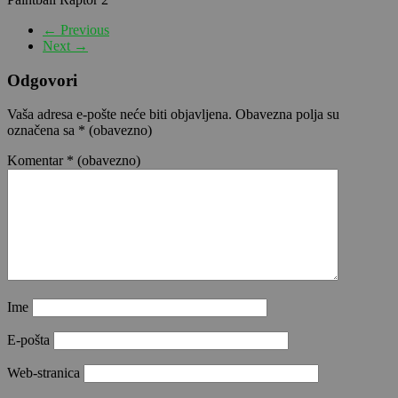
← Previous
Next →
Odgovori
Vaša adresa e-pošte neće biti objavljena.
Obavezna polja su
označena sa
* (obavezno)
Komentar
* (obavezno)
Ime
E-pošta
Web-stranica