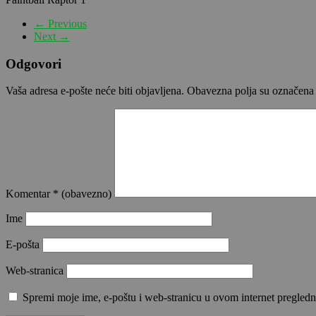
← Previous
Next →
Odgovori
Vaša adresa e-pošte neće biti objavljena.
Obavezna polja su označena
Komentar
* (obavezno)
Ime
E-pošta
Web-stranica
Spremi moje ime, e-poštu i web-stranicu u ovom internet pregledn