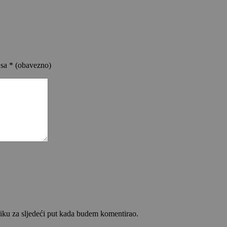
 sa
* (obavezno)
iku za sljedeći put kada budem komentirao.