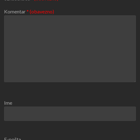
Komentar
* (obavezno)
Ime
E-pošta