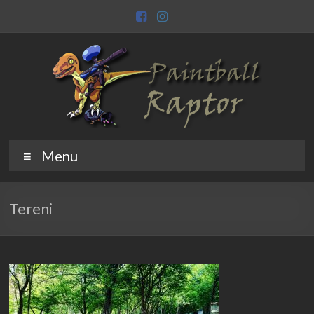
Skip
to
content
Paintball
Raptor
Menu
Raptor
Tereni